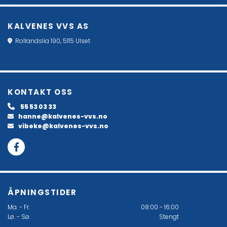
KALVENES VVS AS
Rollandslia 190, 5115 Ulset

KONTAKT OSS
55 53 03 33

hanne@kalvenes-vvs.no

vibeke@kalvenes-vvs.no

ÅPNINGSTIDER
Ma. - Fr.
08:00 - 16:00
Lø. - Sø.
Stengt