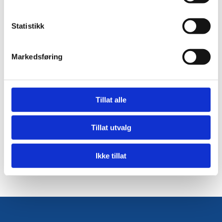
våtrom. Kvitt deg med gamle og slitte rør,
og få et moderne våtrom som møter
dagens standard og forskrifter.
Statistikk
Markedsføring
Prosjektering VVS
Vår VVS-avdeling utfører alt fra tradisjonelt
rørleggerarbeid til oppussing av hele
boliger. Ta oss gjerne med på befaring før
Tillat alle
prosjektet starter. Sammen finner vi de
beste løsningene for ditt prosjekt. Dette vil
gi et sluttresultat du garantert blir fornøyd
Tillat utvalg
med.
Ikke tillat