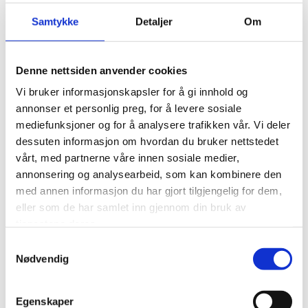
Ansvarlig søker – Tiltaksklasse 1
Samtykke
Detaljer
Om
Ansvarlig søker har en administrativ
oppgave og skal blant annet koordinere
prosjektet og påse at ansvarsoppgavene
Denne nettsiden anvender cookies
til foretakene blir ivaretatt. Vi står for
kontakt mellom kommune, foretak og
Vi bruker informasjonskapsler for å gi innhold og
tiltakshaver.
annonser et personlig preg, for å levere sosiale
mediefunksjoner og for å analysere trafikken vår. Vi deler
dessuten informasjon om hvordan du bruker nettstedet
Vann og avløp
vårt, med partnerne våre innen sosiale medier,
Vår VA-avdeling utfører legging av avløp
annonsering og analysearbeid, som kan kombinere den
og vannledninger fra kommunale
med annen informasjon du har gjort tilgjengelig for dem,
ledninger til bolig, og store prosjekter i
eller som de har samlet inn gjennom din bruk av
samarbeid med Bergen kommune.
tjenestene deres.
Samtykkevalg
Nødvendig
Rehabilitering / oppussing
Vi hjelper deg med rehabilitering og
oppussing av eksisterende røranlegg og
Egenskaper